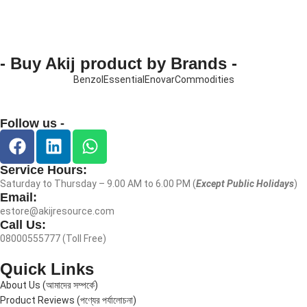
- Buy Akij product by Brands -
Benzol
Essential
Enovar
Commodities
Follow us -
Service Hours:
Saturday to Thursday – 9.00 AM to 6.00 PM (
Except Public Holidays
)
Email:
estore@akijresource.com
Call Us:
08000555777 (Toll Free)
Quick Links
About Us (আমাদের সম্পর্কে)
Product Reviews (পণ্যের পর্যালোচনা)