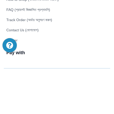
FAQ (প্রায়শই জিজ্ঞাসিত প্রশ্নাবলি)
Track Order (অর্ডার অনুসরণ করুন)
Contact Us (যোগাযোগ)
Career
Pay with
© 2026 Akij Ecommerce Ltd . All Rights Reserved
Home
Shop
Offers
Search