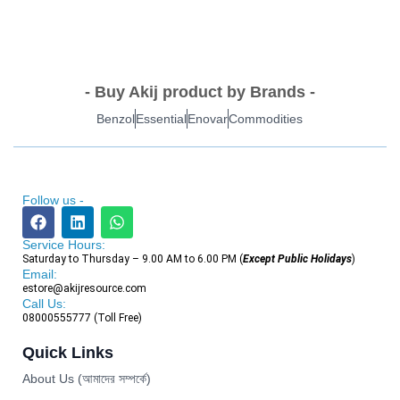
- Buy Akij product by Brands -
Benzol
Essential
Enovar
Commodities
Follow us -
Service Hours:
Saturday to Thursday – 9.00 AM to 6.00 PM (
Except Public Holidays
)
Email:
estore@akijresource.com
Call Us:
08000555777 (Toll Free)
Quick Links
About Us (আমাদের সম্পর্কে)