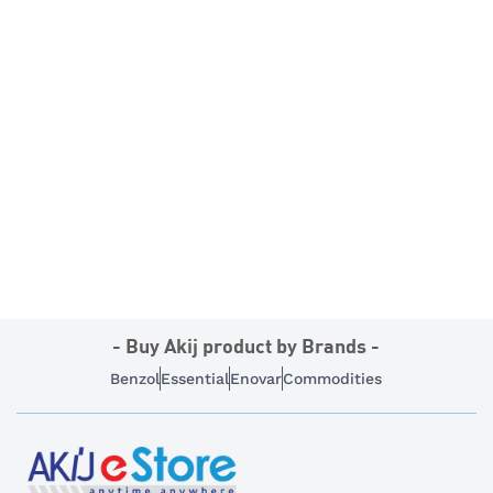
- Buy Akij product by Brands -
Benzol
Essential
Enovar
Commodities