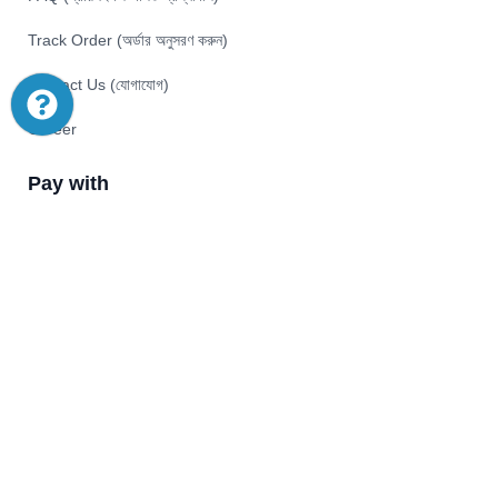
Track Order (অর্ডার অনুসরণ করুন)
Contact Us (যোগাযোগ)
Career
Pay with
© 2026 Akij Ecommerce Ltd . All Rights Reserved
Home
Shop
Offers
Start typing to see products you are looking for.
Menu