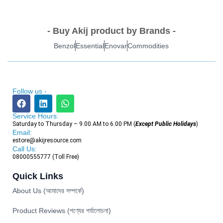
- Buy Akij product by Brands -
Benzol
Essential
Enovar
Commodities
Follow us -
Service Hours:
Saturday to Thursday – 9.00 AM to 6.00 PM (
Except Public Holidays
)
Email:
estore@akijresource.com
Call Us:
08000555777 (Toll Free)
Quick Links
About Us (আমাদের সম্পর্কে)
Product Reviews (পণ্যের পর্যালোচনা)