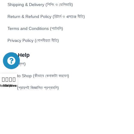
Shipping & Delivery (শিপিং ও ডেলিভারি)
Return & Refund Policy (রিটার্ন ও এক্সচেঞ্জ নীতি)
Terms and Conditions (শর্তাবলি)
Privacy Policy (গোপনীয়তা নীতি)
Get Help
Blog (ব্লগ)
How to Shop (কীভাবে কেনাকাটা করবেন)
Home
Shop
Offers
Menu
FAQ (প্রায়শই জিজ্ঞাসিত প্রশ্নাবলি)
Track Order (অর্ডার অনুসরণ করুন)
Contact Us (যোগাযোগ)
Career