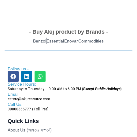
- Buy Akij product by Brands -
Benzol
Essential
Enovar
Commodities
Follow us -
Service Hours:
Saturday to Thursday – 9.00 AM to 6.00 PM (
Except Public Holidays
)
Email:
estore@akijresource.com
Call Us:
08000555777 (Toll Free)
Quick Links
About Us (আমাদের সম্পর্কে)