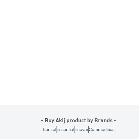
- Buy Akij product by Brands -
Benzol
Essential
Enovar
Commodities