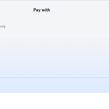
Pay with
বেন)