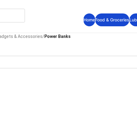
Home
Food & Groceries
Lub
adgets & Accessories
/
Power Banks