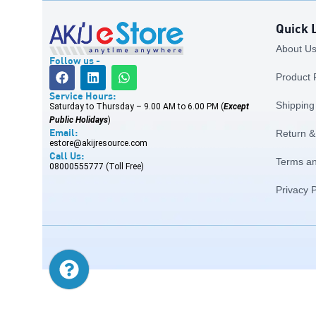
Quick 
About Us (
Follow us -
Product Re
Service Hours:
Shipping 
Saturday to Thursday – 9.00 AM to 6.00 PM (
Except
Public Holidays
)
Email:
Return & R
estore@akijresource.com
Call Us:
Terms and
08000555777 (Toll Free)
Privacy Po